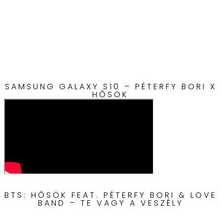
SAMSUNG GALAXY S10 – PÉTERFY BORI X
HŐSÖK
BTS: HŐSÖK FEAT. PÉTERFY BORI & LOVE
BAND – TE VAGY A VESZÉLY