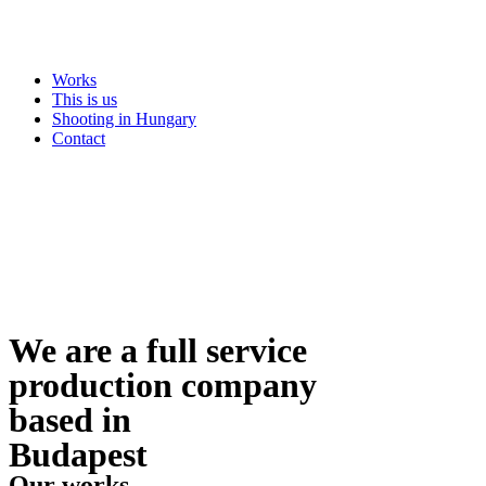
Skip
to
content
Works
This is us
Shooting in Hungary
Contact
We are a full service
production company
based in
Budapest
Our works